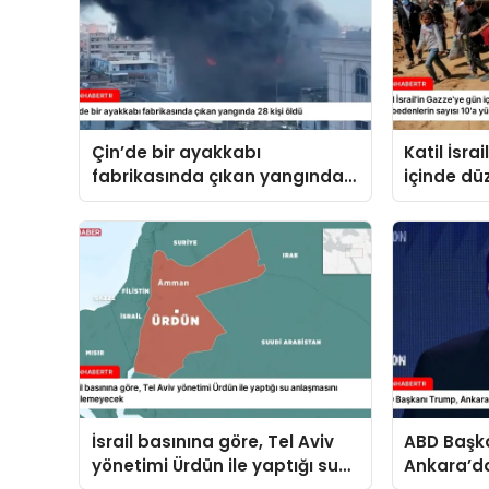
Çin’de bir ayakkabı
Katil İsra
fabrikasında çıkan yangında
içinde düz
28 kişi öldü
hayatını 
10’a yükse
İsrail basınına göre, Tel Aviv
ABD Başk
yönetimi Ürdün ile yaptığı su
Ankara’da