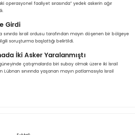
aki operasyonel faaliyet sırasında” yedek askerin ağır
ı.
e Girdi
ıkla sınırda İsrail ordusu tarafından mayın döşenen bir bölgeye
li soruşturma başlattığı belirtildi.
ada İki Asker Yaralanmıştı
üneyinde çatışmalarda biri subay olmak üzere iki İsrail
dan Lübnan sınırında yaşanan mayın patlamasıyla İsrail