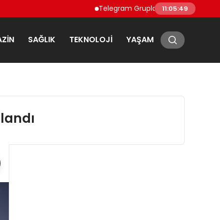
Telegram Grupları ve Topluluk Keşfi: Tele
11:05:50
ZIN
SAĞLIK
TEKNOLOJI
YAŞAM
alandı