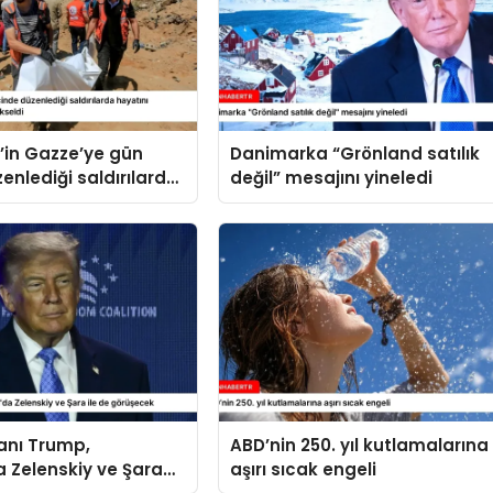
il’in Gazze’ye gün
Danimarka “Grönland satılık
enlediği saldırılarda
değil” mesajını yineledi
kaybedenlerin sayısı
ldi
anı Trump,
ABD’nin 250. yıl kutlamalarına
 Zelenskiy ve Şara
aşırı sıcak engeli