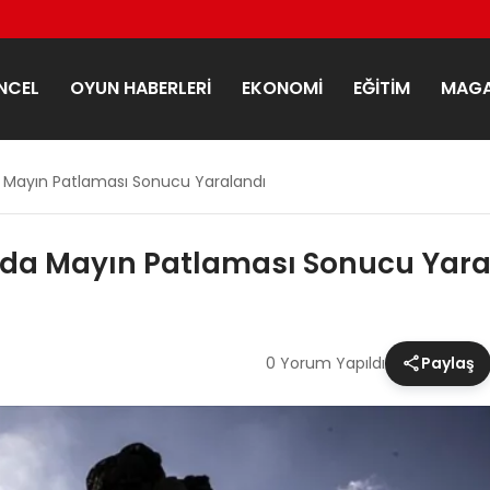
NCEL
OYUN HABERLERI
EKONOMI
EĞITIM
MAGA
nda Mayın Patlaması Sonucu Yaralandı
rında Mayın Patlaması Sonucu Yar
0 Yorum Yapıldı
Paylaş