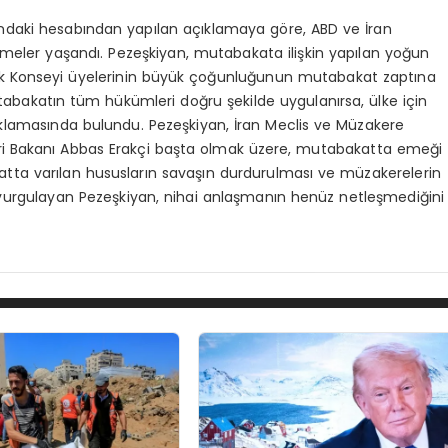
ndaki hesabından yapılan açıklamaya göre, ABD ve İran
meler yaşandı. Pezeşkiyan, mutabakata ilişkin yapılan yoğun
ek Konseyi üyelerinin büyük çoğunluğunun mutabakat zaptına
utabakatın tüm hükümleri doğru şekilde uygulanırsa, ülke için
 açıklamasında bulundu. Pezeşkiyan, İran Meclis ve Müzakere
eri Bakanı Abbas Erakçi başta olmak üzere, mutabakatta emeği
akatta varılan hususların savaşın durdurulması ve müzakerelerin
vurgulayan Pezeşkiyan, nihai anlaşmanın henüz netleşmediğini