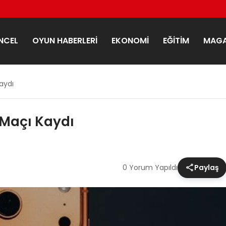
NCEL
OYUN HABERLERI
EKONOMI
EĞITIM
MAGA
Kaydı
S Maçı Kaydı
0 Yorum Yapıldı
Paylaş