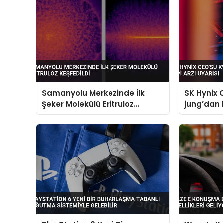
Samanyolu Merkezinde İlk
SK Hynix
Şeker Molekülü Eritruloz
jung’dan k
Keşfedildi
uyarısı