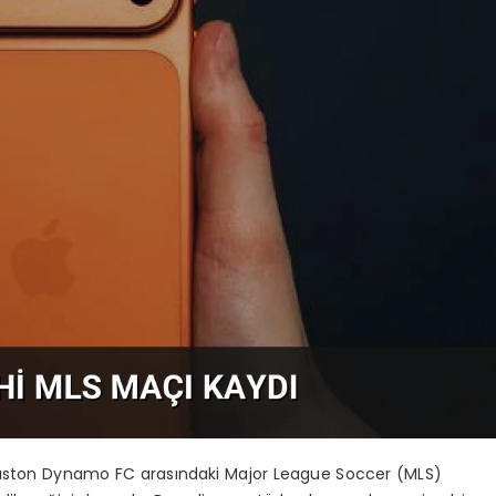
ouston Dynamo FC arasındaki Major League Soccer (MLS)