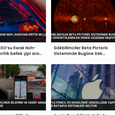
 CEO’su Kwak Noh-
Gökbilimciler Beta Pictoris
ritik bellek çipi arzı
Sisteminde Bugüne Dek
Görüntülenen En Sönük
Gezegeni Keşfetti