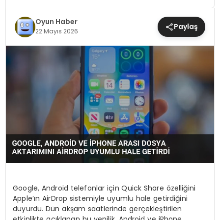
MAGAZIN
Oyun Haber
Paylaş
22 Mayıs 2026
SAĞLIK
TEKNOLOJI
YAŞAM
Google, Android telefonlar için Quick Share özelliğini
Apple’ın AirDrop sistemiyle uyumlu hale getirdiğini
duyurdu. Dün akşam saatlerinde gerçekleştirilen
etkinlikte açıklanan bu yenilik, Android ve iPhone