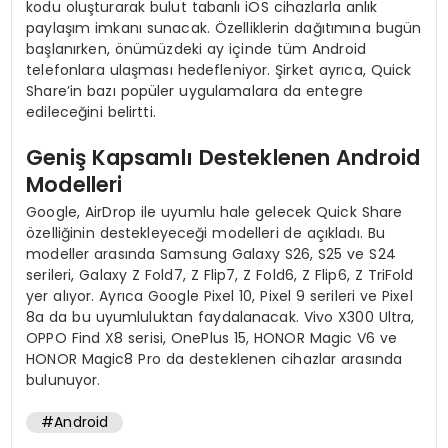
kodu oluşturarak bulut tabanlı iOS cihazlarla anlık
paylaşım imkanı sunacak. Özelliklerin dağıtımına bugün
başlanırken, önümüzdeki ay içinde tüm Android
telefonlara ulaşması hedefleniyor. Şirket ayrıca, Quick
Share’in bazı popüler uygulamalara da entegre
edileceğini belirtti.
Geniş Kapsamlı Desteklenen Android
Modelleri
Google, AirDrop ile uyumlu hale gelecek Quick Share
özelliğinin destekleyeceği modelleri de açıkladı. Bu
modeller arasında Samsung Galaxy S26, S25 ve S24
serileri, Galaxy Z Fold7, Z Flip7, Z Fold6, Z Flip6, Z TriFold
yer alıyor. Ayrıca Google Pixel 10, Pixel 9 serileri ve Pixel
8a da bu uyumluluktan faydalanacak. Vivo X300 Ultra,
OPPO Find X8 serisi, OnePlus 15, HONOR Magic V6 ve
HONOR Magic8 Pro da desteklenen cihazlar arasında
bulunuyor.
#Android