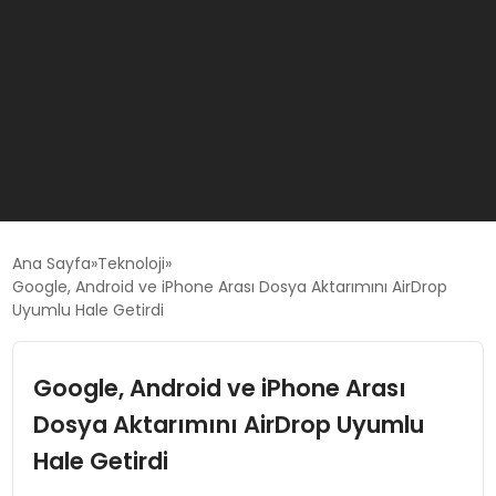
GÜNCEL
Ana Sayfa
Teknoloji
Google, Android ve iPhone Arası Dosya Aktarımını AirDrop
Uyumlu Hale Getirdi
OYUN HABERLERI
Google, Android ve iPhone Arası
EKONOMI
Dosya Aktarımını AirDrop Uyumlu
EĞITIM
Hale Getirdi