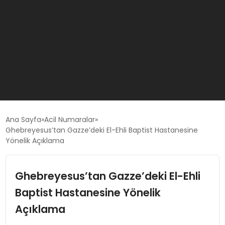
GÜNCEL
Ana Sayfa
Acil Numaralar
Ghebreyesus’tan Gazze’deki El-Ehli Baptist Hastanesine
Yönelik Açıklama
OYUN HABERLERI
Ghebreyesus’tan Gazze’deki El-Ehli
EKONOMI
Baptist Hastanesine Yönelik
EĞITIM
Açıklama