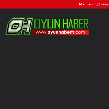
Tencent Hy3 dünya gen