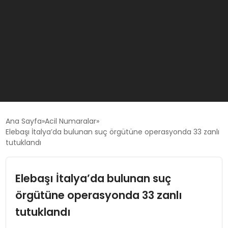
GÜNCEL
Ana Sayfa
Acil Numaralar
Elebaşı İtalya’da bulunan suç örgütüne operasyonda 33 zanlı
tutuklandı
OYUN HABERLERI
Elebaşı İtalya’da bulunan suç
EKONOMI
örgütüne operasyonda 33 zanlı
EĞITIM
tutuklandı