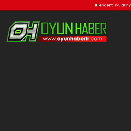
Tencent Hy3 dünya gen