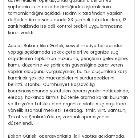
düzenledikleri operasyonda gözaltına alınan 45
şüphelinin sulh ceza hakimliğindeki işlemlerinin
tamamlandığını açıkladı. Hakimlik tarafından yapılan
değerlendirme sonucunda 33 şüpheli tutuklanırken, 12
zanlı hakkında ise adli kontrol tedbiri uygulanmasına
karar verildi.
Adalet Bakanı Akın Gürlek, sosyal medya hesabından
yaptığı açıklamada sokak çeteleri ve organize suç
örgütlerinin toplumun huzuruna, gençlerin geleceğine,
kamu düzenine ve şehirlerin güvenliğine zarar veren
yapılar olduğunu vurgulayarak, bu tür oluşumlara karşı
kararlı bir şekilde mücadelelerini sürdüreceklerini
belirtti. İstanbul Cumhuriyet Başsavcılığı
koordinasyonunda yürütülen operasyonlar neticesinde,
elebaşı hakkında kırmızı bültenle arama kararı bulunan
ve İtalya’da tutuklu olan organize silahlı suç örgütüne
yönelik İstanbul merkezli Tekirdağ, İzmir, Siirt, Samsun,
Tokat ve Şanlıurfa’da eş zamanlı operasyonlar
düzenlendi.
Bakan Gürlek, operasyonlarla ilgili yaptığı açıklamada,