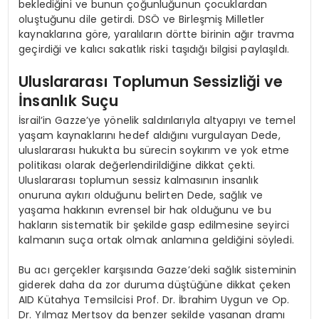
beklediğini ve bunun çoğunluğunun çocuklardan
oluştuğunu dile getirdi. DSÖ ve Birleşmiş Milletler
kaynaklarına göre, yaralıların dörtte birinin ağır travma
geçirdiği ve kalıcı sakatlık riski taşıdığı bilgisi paylaşıldı.
Uluslararası Toplumun Sessizliği ve
İnsanlık Suçu
İsrail’in Gazze’ye yönelik saldırılarıyla altyapıyı ve temel
yaşam kaynaklarını hedef aldığını vurgulayan Dede,
uluslararası hukukta bu sürecin soykırım ve yok etme
politikası olarak değerlendirildiğine dikkat çekti.
Uluslararası toplumun sessiz kalmasının insanlık
onuruna aykırı olduğunu belirten Dede, sağlık ve
yaşama hakkının evrensel bir hak olduğunu ve bu
hakların sistematik bir şekilde gasp edilmesine seyirci
kalmanın suça ortak olmak anlamına geldiğini söyledi.
Bu acı gerçekler karşısında Gazze’deki sağlık sisteminin
giderek daha da zor duruma düştüğüne dikkat çeken
AID Kütahya Temsilcisi Prof. Dr. İbrahim Uygun ve Op.
Dr. Yılmaz Mertsoy da benzer şekilde yaşanan dramı