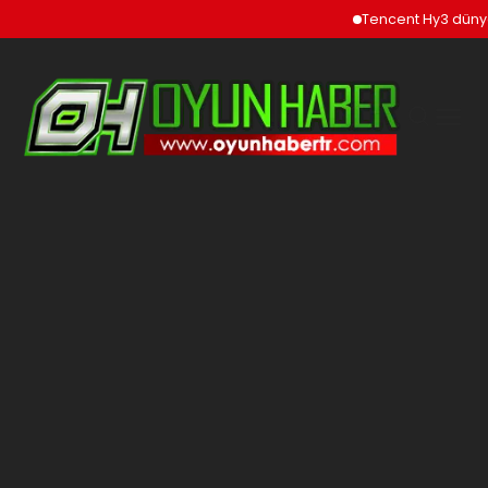
Tencent Hy3 dünya gen