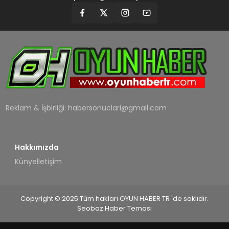
Reklam & İşbirliği:
habersonuclari@gmail.com
Hakkımızda
Künye
İletişim
Copyright © 2025 Tüm hakları OYUN HABER TR 'de saklıdır.
Seobaz Haber Teması