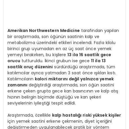
Amerikan Northwestern Medicine
tarafından yapılan
bir araştırmada, son öğünün saatinin kalp ve
metabolizma üzerindeki etkileri incelendi. Fazla kilolu
birinci grup uyumadan en az üç saat önce yemek
yemeyi bırakırken, bu kişilere
13 ila 16 saatlik gece
orucu
tutturuldu. İkinci grubun ise gece
11 ila 13
saatlik oruç düzenini
sürdürdüğü araştırmada, tüm
katılımcılar ayrıca yatmadan 3 saat önce ışıkları kıstı.
Katılımcıların
kalori miktarını değil yalnızca yemek
zamanını
değiştirdiği araştırmada, son öğün saatini
erkene çeken grupta gece kan basıncının ve kalp atış
hızının belirgin biçimde düştüğü ve kan şekeri
seviyelerinin iyileştiği tespit edildi.
Araştırmada, özellikle
kalp hastalığı riski yüksek kişiler
için yemek saatini erkene çekmenin, diyet içeriğini
değiştirmeden uygulanabilecek pratik bir yöntem