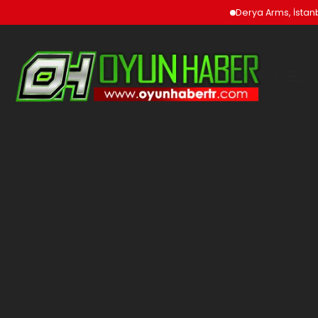
Derya Arms, İstanbul P