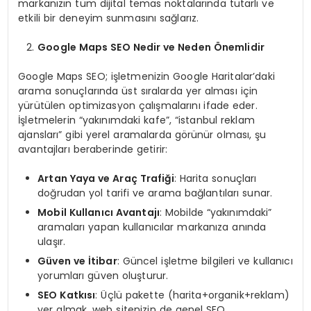
markanızın tüm dijital temas noktalarında tutarlı ve
etkili bir deneyim sunmasını sağlarız.
Google Maps SEO Nedir ve Neden Önemlidir
Google Maps SEO; işletmenizin Google Haritalar’daki
arama sonuçlarında üst sıralarda yer alması için
yürütülen optimizasyon çalışmalarını ifade eder.
İşletmelerin “yakınımdaki kafe”, “istanbul reklam
ajansları” gibi yerel aramalarda görünür olması, şu
avantajları beraberinde getirir:
Artan Yaya ve Araç Trafiği
: Harita sonuçları
doğrudan yol tarifi ve arama bağlantıları sunar.
Mobil Kullanıcı Avantajı
: Mobilde “yakınımdaki”
aramaları yapan kullanıcılar markanıza anında
ulaşır.
Güven ve İtibar
: Güncel işletme bilgileri ve kullanıcı
yorumları güven oluşturur.
SEO Katkısı
: Üçlü pakette (harita+organik+reklam)
yer almak, web sitenizin de genel SEO