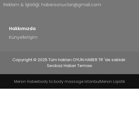
Reklam & İşbirliği:
habersonuclari@gmail.com
Hakkımızda
Künye
İletişim
Copyright © 2025 Tüm hakları OYUN HABER TR 'de saklıdır.
Seobaz Haber Teması
Mersin Haber
body to body massage Istanbul
Mersin Lojistik