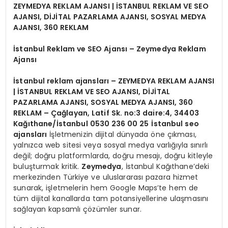
ZEYMEDYA REKLAM AJANSI | İSTANBUL REKLAM VE SEO
AJANSI, DİJİTAL PAZARLAMA AJANSI, SOSYAL MEDYA
AJANSI, 360 REKLAM
İstanbul Reklam ve SEO Ajansı – Zeymedya Reklam
Ajansı
İstanbul reklam ajansları
– ZEYMEDYA REKLAM AJANSI
| İSTANBUL REKLAM VE SEO AJANSI, DİJİTAL
PAZARLAMA AJANSI, SOSYAL MEDYA AJANSI, 360
REKLAM – Çağlayan, Latif Sk. no:3 daire:4, 34403
Kağıthane/İstanbul 0530 236 00 25
İstanbul seo
ajansları
İşletmenizin dijital dünyada öne çıkması,
yalnızca web sitesi veya sosyal medya varlığıyla sınırlı
değil; doğru platformlarda, doğru mesajı, doğru kitleyle
buluşturmak kritik.
Zeymedya
, İstanbul Kağıthane’deki
merkezinden Türkiye ve uluslararası pazara hizmet
sunarak, işletmelerin hem Google Maps’te hem de
tüm dijital kanallarda tam potansiyellerine ulaşmasını
sağlayan kapsamlı çözümler sunar.