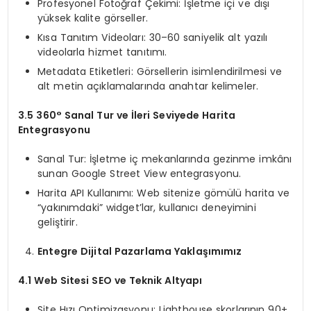
Profesyonel Fotoğraf Çekimi: İşletme içi ve dışı
yüksek kalite görseller.
Kısa Tanıtım Videoları: 30–60 saniyelik alt yazılı
videolarla hizmet tanıtımı.
Metadata Etiketleri: Görsellerin isimlendirilmesi ve
alt metin açıklamalarında anahtar kelimeler.
3.5 360° Sanal Tur ve İleri Seviyede Harita
Entegrasyonu
Sanal Tur: İşletme iç mekanlarında gezinme imkânı
sunan Google Street View entegrasyonu.
Harita API Kullanımı: Web sitenize gömülü harita ve
“yakınımdaki” widget’lar, kullanıcı deneyimini
geliştirir.
Entegre Dijital Pazarlama Yaklaşımımız
4.1 Web Sitesi SEO ve Teknik Altyapı
Site Hızı Optimizasyonu: Lighthouse skorlarının 90+