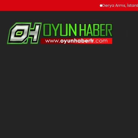
Derya Arms, İstanbul P