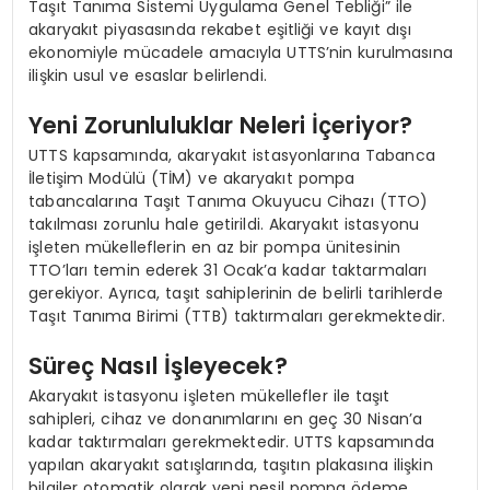
Taşıt Tanıma Sistemi Uygulama Genel Tebliği” ile
akaryakıt piyasasında rekabet eşitliği ve kayıt dışı
ekonomiyle mücadele amacıyla UTTS’nin kurulmasına
ilişkin usul ve esaslar belirlendi.
Yeni Zorunluluklar Neleri İçeriyor?
UTTS kapsamında, akaryakıt istasyonlarına Tabanca
İletişim Modülü (TİM) ve akaryakıt pompa
tabancalarına Taşıt Tanıma Okuyucu Cihazı (TTO)
takılması zorunlu hale getirildi. Akaryakıt istasyonu
işleten mükelleflerin en az bir pompa ünitesinin
TTO’ları temin ederek 31 Ocak’a kadar taktarmaları
gerekiyor. Ayrıca, taşıt sahiplerinin de belirli tarihlerde
Taşıt Tanıma Birimi (TTB) taktırmaları gerekmektedir.
Süreç Nasıl İşleyecek?
Akaryakıt istasyonu işleten mükellefler ile taşıt
sahipleri, cihaz ve donanımlarını en geç 30 Nisan’a
kadar taktırmaları gerekmektedir. UTTS kapsamında
yapılan akaryakıt satışlarında, taşıtın plakasına ilişkin
bilgiler otomatik olarak yeni nesil pompa ödeme