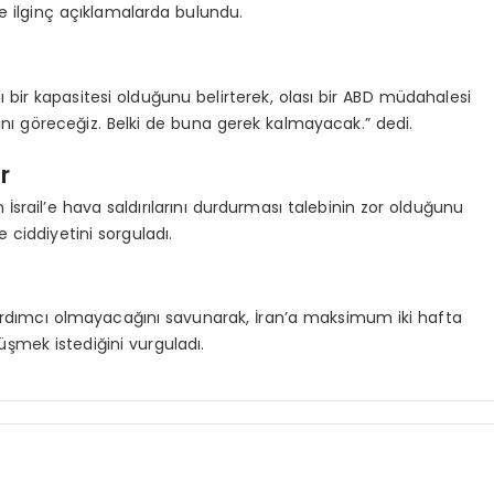
e ilginç açıklamalarda bulundu.
ırlı bir kapasitesi olduğunu belirterek, olası bir ABD müdahalesi
nı göreceğiz. Belki de buna gerek kalmayacak.” dedi.
r
İsrail’e hava saldırılarını durdurması talebinin zor olduğunu
e ciddiyetini sorguladı.
yardımcı olmayacağını savunarak, İran’a maksimum iki hafta
örüşmek istediğini vurguladı.