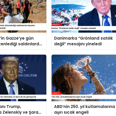
il’in Gazze’ye gün
Danimarka “Grönland satılık
enlediği saldırılarda
değil” mesajını yineledi
kaybedenlerin sayısı
ldi
anı Trump,
ABD’nin 250. yıl kutlamalarına
 Zelenskiy ve Şara
aşırı sıcak engeli