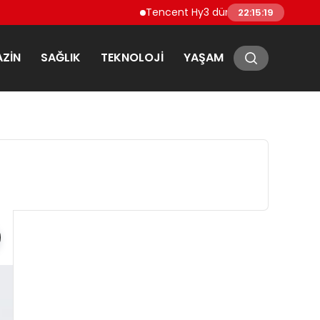
Tencent Hy3 dünya genelinde kullanım
22:15:20
ZIN
SAĞLIK
TEKNOLOJI
YAŞAM