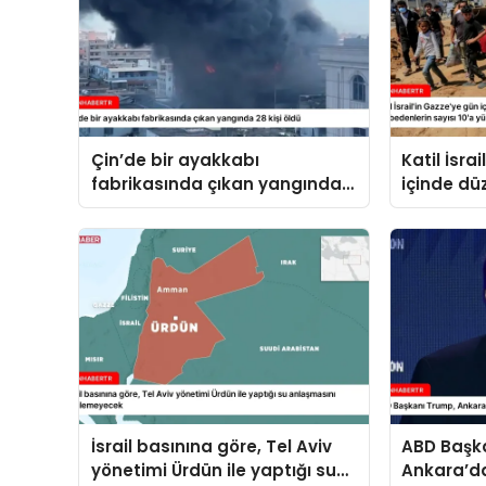
Çin’de bir ayakkabı
Katil İsra
fabrikasında çıkan yangında
içinde düz
28 kişi öldü
hayatını 
10’a yükse
İsrail basınına göre, Tel Aviv
ABD Başk
yönetimi Ürdün ile yaptığı su
Ankara’da