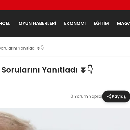
NCEL
OYUN HABERLERI
EKONOMI
EĞITIM
MAGA
orularını Yanıtladı ⏬👇
Sorularını Yanıtladı ⏬👇
0 Yorum Yapıldı
Paylaş