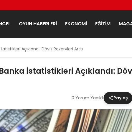
NCEL
OYUN HABERLERI
EKONOMI
EĞITIM
MAGA
tistikleri Açıklandı: Döviz Rezervleri Arttı
anka İstatistikleri Açıklandı: Dövi
0 Yorum Yapıldı
Paylaş