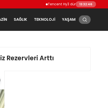
Tencent Hy3 dünya genelinde kullanıma 
13:32:47
ZIN
SAĞLIK
TEKNOLOJI
YAŞAM
z Rezervleri Arttı