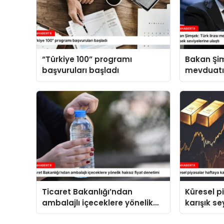
“Türkiye 100” programı
Bakan Şim
başvuruları başladı
mevduatı
içindeki p
seviyeleri
Ticaret Bakanlığı’ndan
Küresel p
ambalajlı içeceklere yönelik
karışık se
haksız fiyat denetimi