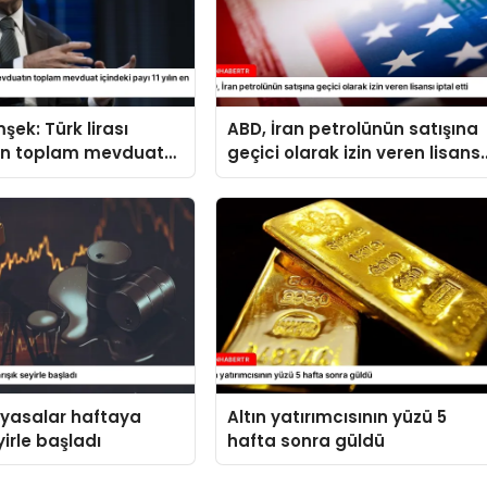
şek: Türk lirası
ABD, İran petrolünün satışına
n toplam mevduat
geçici olarak izin veren lisansı
ayı 11 yılın en yüksek
iptal etti
ne ulaştı
iyasalar haftaya
Altın yatırımcısının yüzü 5
yirle başladı
hafta sonra güldü