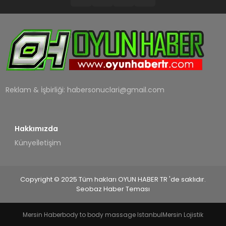
Reklam & İşbirliği:
habersonuclari@gmail.com
Hakkımızda
Künye
İletişim
Copyright © 2025 Tüm hakları OYUN HABER TR 'de saklıdır.
Seobaz Haber Teması
Mersin Haber
body to body massage Istanbul
Mersin Lojistik