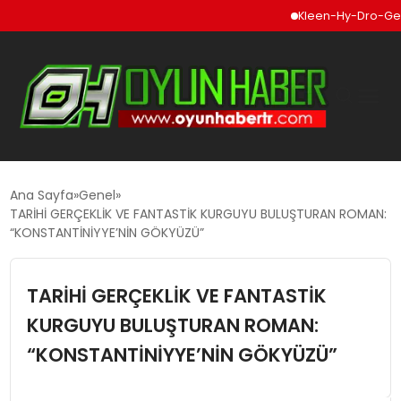
Kleen-Hy-Dro-Gen Inc., 
GÜNCEL
Ana Sayfa
Genel
TARİHİ GERÇEKLİK VE FANTASTİK KURGUYU BULUŞTURAN ROMAN:
“KONSTANTİNİYYE’NİN GÖKYÜZÜ”
OYUN HABERLERI
TARİHİ GERÇEKLİK VE FANTASTİK
EKONOMI
KURGUYU BULUŞTURAN ROMAN:
EĞITIM
“KONSTANTİNİYYE’NİN GÖKYÜZÜ”