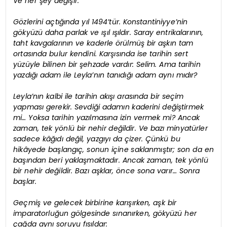
Ve her şey değişir.
Gözlerini açtığında yıl 1494’tür. Konstantiniyye’nin
gökyüzü daha parlak ve ışıl ışıldır. Saray entrikalarının,
taht kavgalarının ve kaderle örülmüş bir aşkın tam
ortasında bulur kendini. Karşısında ise tarihin sert
yüzüyle bilinen bir şehzade vardır: Selim. Ama tarihin
yazdığı adam ile Leyla’nın tanıdığı adam aynı mıdır?
Leyla’nın kalbi ile tarihin akışı arasında bir seçim
yapması gerekir. Sevdiği adamın kaderini değiştirmek
mi… Yoksa tarihin yazılmasına izin vermek mi? Ancak
zaman, tek yönlü bir nehir değildir. Ve bazı minyatürler
sadece kâğıdı değil, yazgıyı da çizer. Çünkü bu
hikâyede başlangıç, sonun içine saklanmıştır; son da en
başından beri yaklaşmaktadır. Ancak zaman, tek yönlü
bir nehir değildir. Bazı aşklar, önce sona varır… Sonra
başlar.
Geçmiş ve gelecek birbirine karışırken, aşk bir
imparatorluğun gölgesinde sınanırken, gökyüzü her
çağda aynı soruyu fısıldar: