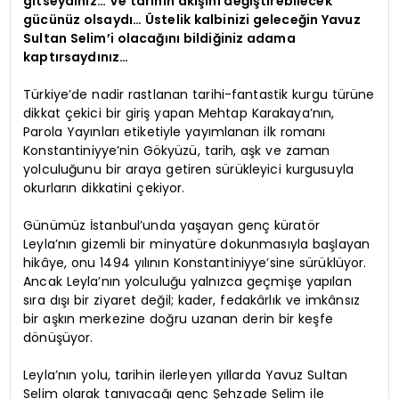
gitseydiniz… Ve tarihin akışını değiştirebilecek
gücünüz olsaydı… Üstelik kalbinizi geleceğin Yavuz
Sultan Selim’i olacağını bildiğiniz adama
kaptırsaydınız…
Türkiye’de nadir rastlanan tarihi-fantastik kurgu türüne
dikkat çekici bir giriş yapan Mehtap Karakaya’nın,
Parola Yayınları etiketiyle yayımlanan ilk romanı
Konstantiniyye’nin Gökyüzü, tarih, aşk ve zaman
yolculuğunu bir araya getiren sürükleyici kurgusuyla
okurların dikkatini çekiyor.
Günümüz İstanbul’unda yaşayan genç küratör
Leyla’nın gizemli bir minyatüre dokunmasıyla başlayan
hikâye, onu 1494 yılının Konstantiniyye’sine sürüklüyor.
Ancak Leyla’nın yolculuğu yalnızca geçmişe yapılan
sıra dışı bir ziyaret değil; kader, fedakârlık ve imkânsız
bir aşkın merkezine doğru uzanan derin bir keşfe
dönüşüyor.
Leyla’nın yolu, tarihin ilerleyen yıllarda Yavuz Sultan
Selim olarak tanıyacağı genç Şehzade Selim ile