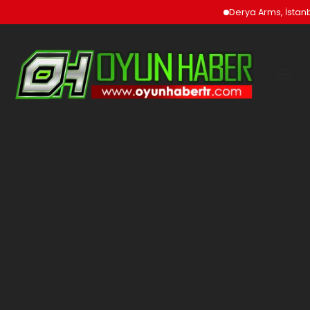
Derya Arms, İstanbu