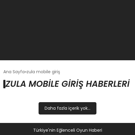
GÜNCEL
Ana Sayfa
zula mobile giriş
ZULA MOBILE GIRIŞ HABERLERI
OYUN HABERLERI
EKONOMI
Daha fazla içerik yok...
EĞITIM
Türkiye'nin Eğlenceli Oyun Haberi