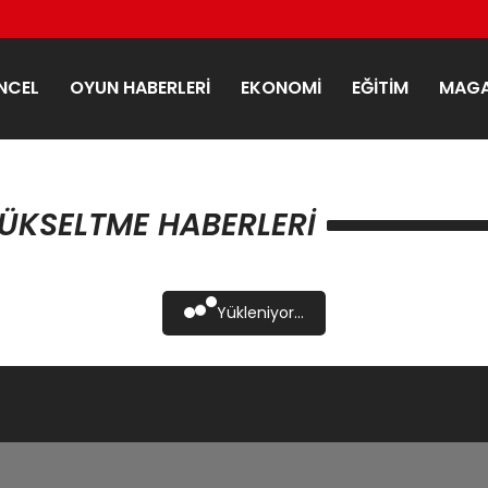
NCEL
OYUN HABERLERI
EKONOMI
EĞITIM
MAGA
YÜKSELTME HABERLERI
Yükleniyor...