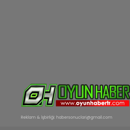
Reklam & İşbirliği:
habersonuclari@gmail.com