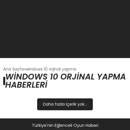
GÜNCEL
Ana Sayfa
windows 10 orjinal yapma
WINDOWS 10 ORJINAL YAPMA
HABERLERI
OYUN HABERLERI
EKONOMI
Daha fazla içerik yok...
EĞITIM
Türkiye'nin Eğlenceli Oyun Haberi