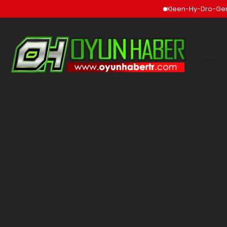
Kleen-Hy-Dro-Gen In