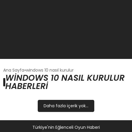
GÜNCEL
Ana Sayfa
windows 10 nasıl kurulur
WINDOWS 10 NASIL KURULUR
HABERLERI
OYUN HABERLERI
EKONOMI
Daha fazla içerik yok...
EĞITIM
Türkiye'nin Eğlenceli Oyun Haberi