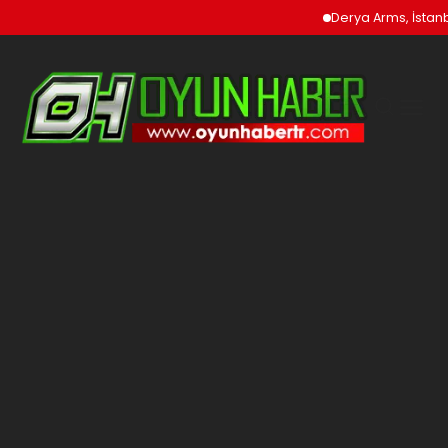
Derya Arms, İstanbu