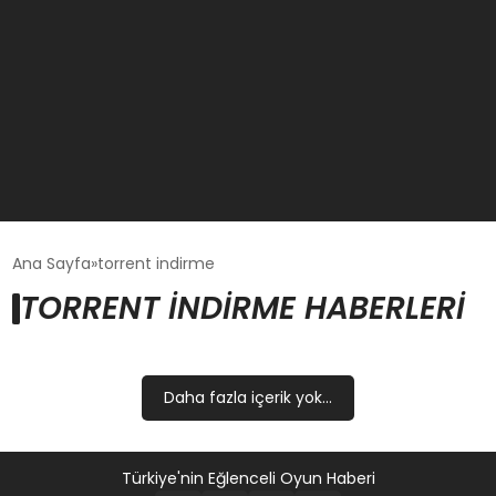
GÜNCEL
Ana Sayfa
torrent indirme
TORRENT INDIRME HABERLERI
OYUN HABERLERI
EKONOMI
Daha fazla içerik yok...
EĞITIM
Türkiye'nin Eğlenceli Oyun Haberi