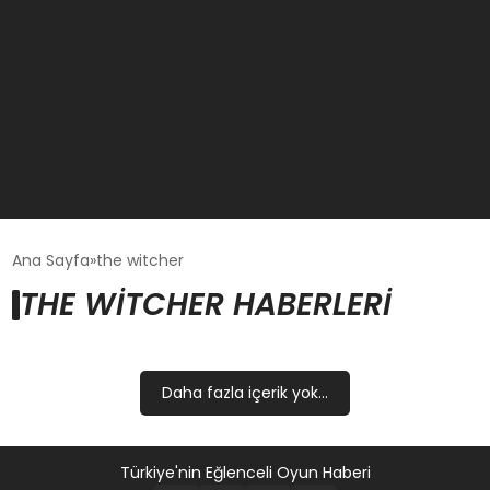
GÜNCEL
Ana Sayfa
the witcher
THE WITCHER HABERLERI
OYUN HABERLERI
EKONOMI
Daha fazla içerik yok...
EĞITIM
Türkiye'nin Eğlenceli Oyun Haberi