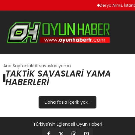
Derya Arms, İstanb
GÜNCEL
Ana Sayfa
taktik savaslari yama
TAKTIK SAVASLARI YAMA
HABERLERI
OYUN HABERLERI
EKONOMI
Daha fazla içerik yok...
EĞITIM
Türkiye'nin Eğlenceli Oyun Haberi