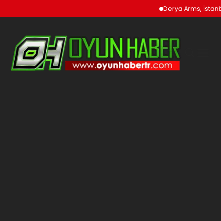
Derya Arms, İstanbu