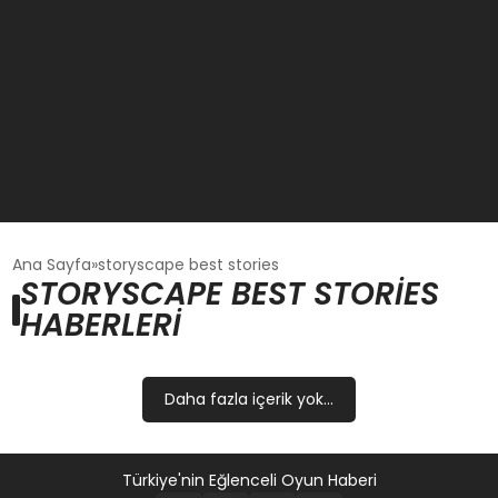
GÜNCEL
Ana Sayfa
storyscape best stories
STORYSCAPE BEST STORIES
HABERLERI
OYUN HABERLERI
EKONOMI
Daha fazla içerik yok...
EĞITIM
Türkiye'nin Eğlenceli Oyun Haberi