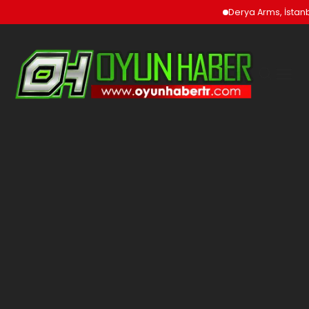
Derya Arms, İstanbu