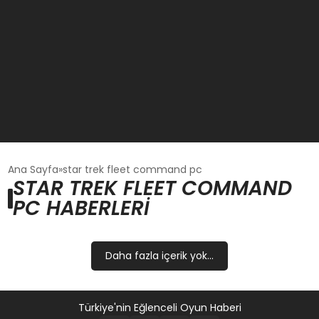
GÜNCEL
Ana Sayfa
star trek fleet command pc
STAR TREK FLEET COMMAND
PC HABERLERI
OYUN HABERLERI
EKONOMI
Daha fazla içerik yok...
EĞITIM
Türkiye'nin Eğlenceli Oyun Haberi