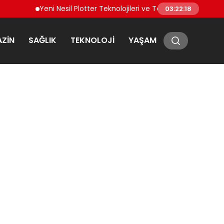
Yeni Nesil Plotter Teknolojileri ve Teknik Bakım İhtiyaçlar
03:22:18
ZIN
SAĞLIK
TEKNOLOJI
YAŞAM