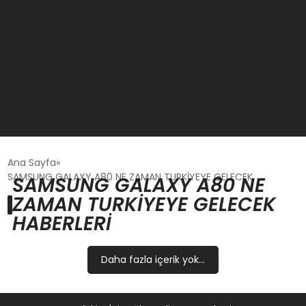
GÜNCEL
Ana Sayfa
SAMSUNG GALAXY A80 NE ZAMAN TURKİYEYE GELECEK
SAMSUNG GALAXY A80 NE
OYUN HABERLERI
ZAMAN TURKİYEYE GELECEK
HABERLERI
EKONOMI
Daha fazla içerik yok...
EĞITIM