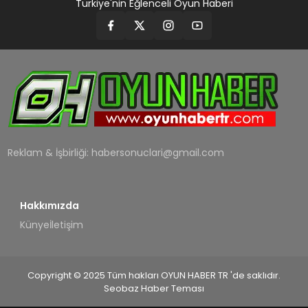
Türkiye'nin Eğlenceli Oyun Haberi
MAGAZIN
SAĞLIK
TEKNOLOJI
YAŞAM
Reklam & İşbirliği:
habersonuclari@gmail.com
Hakkımızda
Künye
İletişim
Copyright © 2025 Tüm hakları OYUN HABER TR 'de saklıdır.
Seobaz Haber Teması