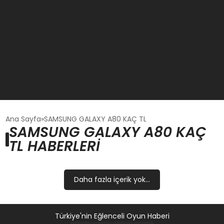
GÜNCEL
Ana Sayfa
SAMSUNG GALAXY A80 KAÇ TL
SAMSUNG GALAXY A80 KAÇ
TL HABERLERI
OYUN HABERLERI
EKONOMI
Daha fazla içerik yok...
EĞITIM
Türkiye'nin Eğlenceli Oyun Haberi