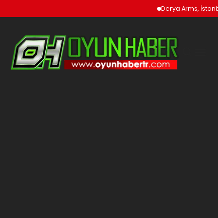
Derya Arms, İstanbu