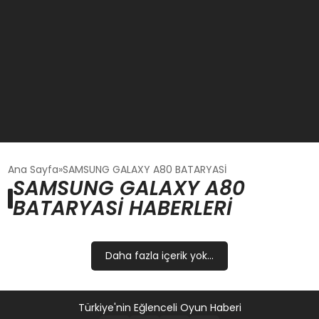
GÜNCEL
Ana Sayfa
SAMSUNG GALAXY A80 BATARYASİ
SAMSUNG GALAXY A80
BATARYASİ HABERLERI
OYUN HABERLERI
EKONOMI
Daha fazla içerik yok...
EĞITIM
Türkiye'nin Eğlenceli Oyun Haberi