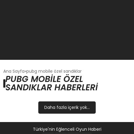
GÜNCEL
Ana Sayfa
pubg mobile özel sandıklar
PUBG MOBILE ÖZEL
SANDIKLAR HABERLERI
OYUN HABERLERI
EKONOMI
Daha fazla içerik yok...
EĞITIM
Türkiye'nin Eğlenceli Oyun Haberi