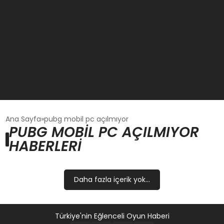
GÜNCEL
Ana Sayfa
pubg mobil pc açılmıyor
PUBG MOBIL PC AÇILMIYOR
HABERLERI
OYUN HABERLERI
EKONOMI
Daha fazla içerik yok...
EĞITIM
Türkiye'nin Eğlenceli Oyun Haberi