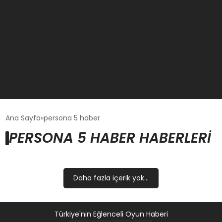
GÜNCEL
Ana Sayfa
persona 5 haber
PERSONA 5 HABER HABERLERI
OYUN HABERLERI
EKONOMI
Daha fazla içerik yok...
EĞITIM
Türkiye'nin Eğlenceli Oyun Haberi