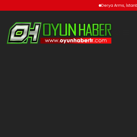
Derya Arms, İstanbu