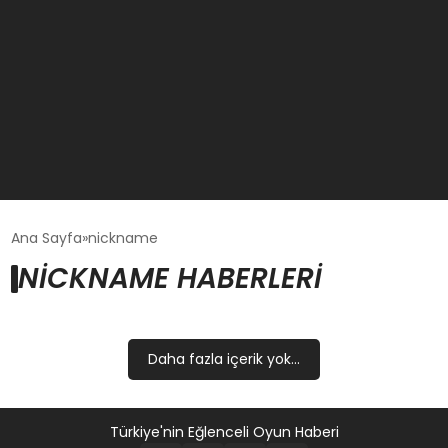
GÜNCEL
Ana Sayfa
nickname
NICKNAME HABERLERI
OYUN HABERLERI
EKONOMI
Daha fazla içerik yok...
EĞITIM
Türkiye'nin Eğlenceli Oyun Haberi