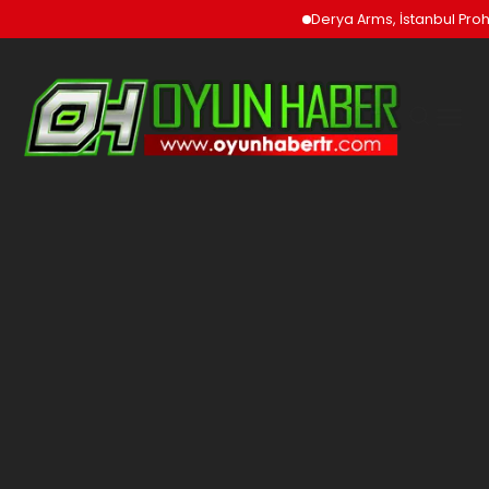
Derya Arms, İstanbul Prohu