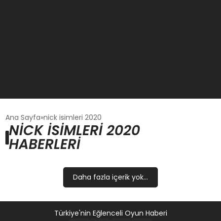
GÜNCEL
Ana Sayfa
nick isimleri 2020
NICK ISIMLERI 2020
HABERLERI
OYUN HABERLERI
EKONOMI
Daha fazla içerik yok...
EĞITIM
Türkiye'nin Eğlenceli Oyun Haberi