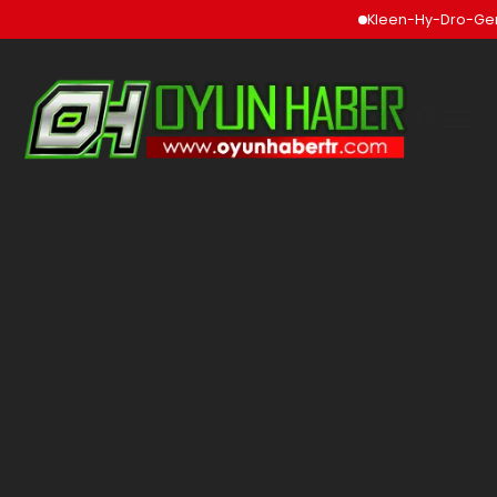
Kleen-Hy-Dro-Gen In