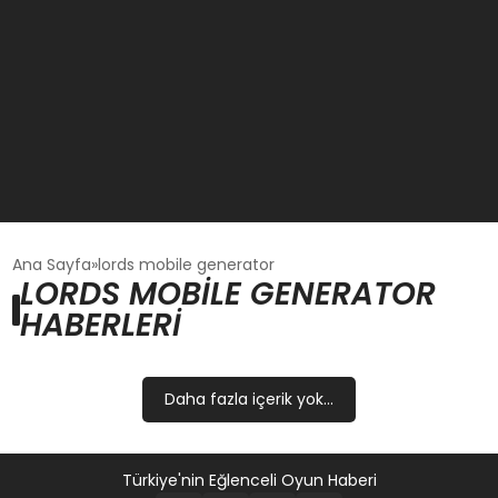
GÜNCEL
Ana Sayfa
lords mobile generator
LORDS MOBILE GENERATOR
HABERLERI
OYUN HABERLERI
EKONOMI
Daha fazla içerik yok...
EĞITIM
Türkiye'nin Eğlenceli Oyun Haberi