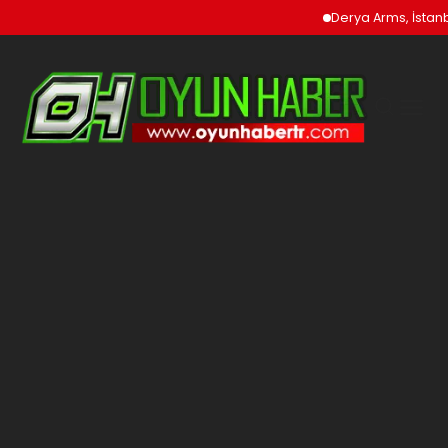
Derya Arms, İstanbu