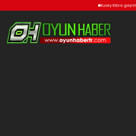
Kuzey Kıbrıs gayrim