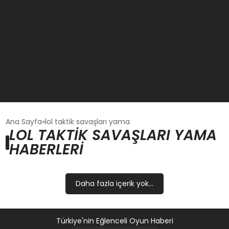
GÜNCEL
Ana Sayfa
lol taktik savaşları yama
LOL TAKTIK SAVAŞLARI YAMA
HABERLERI
OYUN HABERLERI
EKONOMI
Daha fazla içerik yok...
EĞITIM
Türkiye'nin Eğlenceli Oyun Haberi