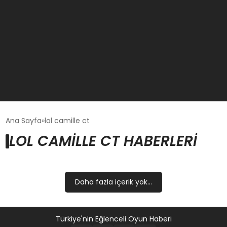
GÜNCEL
Ana Sayfa
lol camille ct
LOL CAMILLE CT HABERLERI
OYUN HABERLERI
EKONOMI
Daha fazla içerik yok...
EĞITIM
Türkiye'nin Eğlenceli Oyun Haberi