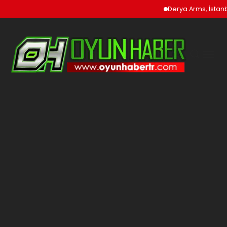
Derya Arms, İstanbu