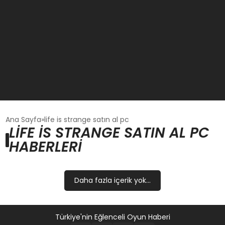
GÜNCEL
Ana Sayfa
life is strange satın al pc
LIFE IS STRANGE SATIN AL PC
HABERLERI
OYUN HABERLERI
EKONOMI
Daha fazla içerik yok...
EĞITIM
Türkiye'nin Eğlenceli Oyun Haberi