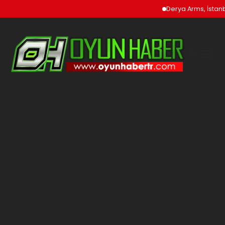
Derya Arms, İstanbu