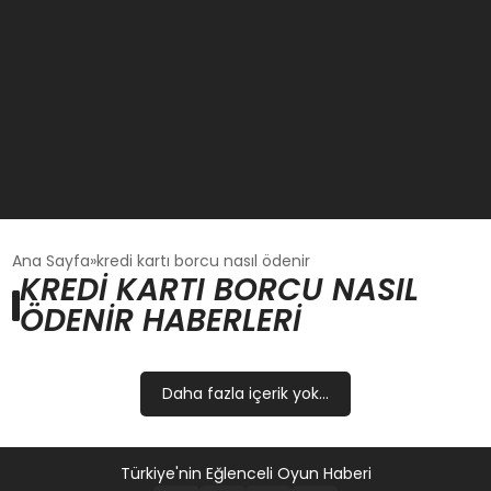
GÜNCEL
Ana Sayfa
kredi kartı borcu nasıl ödenir
KREDI KARTI BORCU NASIL
ÖDENIR HABERLERI
OYUN HABERLERI
EKONOMI
Daha fazla içerik yok...
EĞITIM
Türkiye'nin Eğlenceli Oyun Haberi