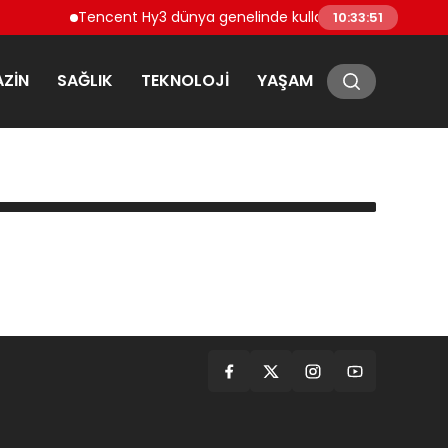
Tencent Hy3 dünya genelinde kullanıma sunuldu
M
10:33:51
ZIN
SAĞLIK
TEKNOLOJI
YAŞAM