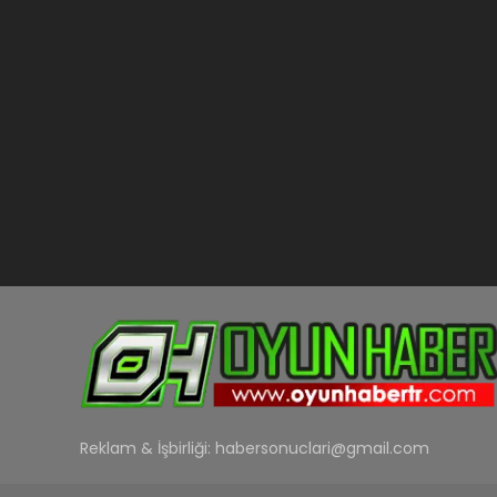
Reklam & İşbirliği:
habersonuclari@gmail.com