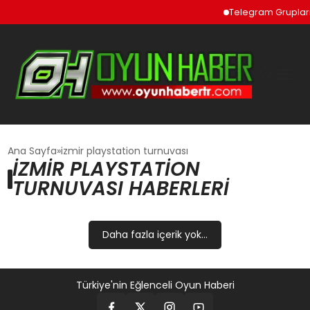
Telegram Grupları v
GÜNCEL
Ana Sayfa
izmir playstation turnuvası
IZMIR PLAYSTATION
TURNUVASI HABERLERI
OYUN HABERLERI
EKONOMI
Daha fazla içerik yok...
EĞITIM
Türkiye'nin Eğlenceli Oyun Haberi