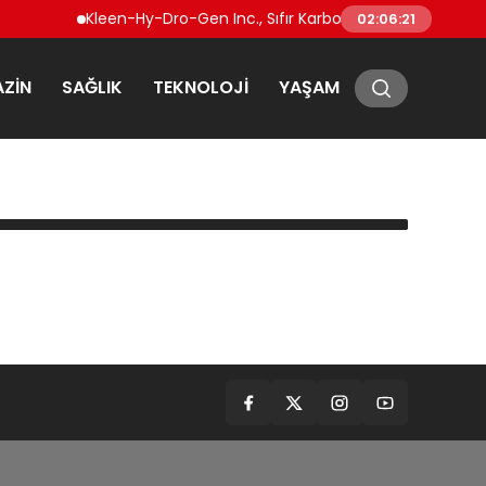
Kleen-Hy-Dro-Gen Inc., Sıfır Karbon Emisyonlu Hidrojen 
02:06:21
ZIN
SAĞLIK
TEKNOLOJI
YAŞAM