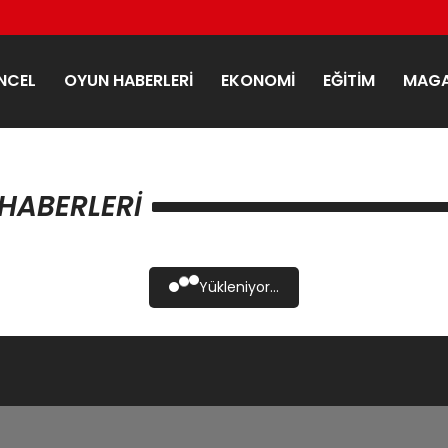
NCEL
OYUN HABERLERI
EKONOMI
EĞITIM
MAGA
 HABERLERI
Yükleniyor...