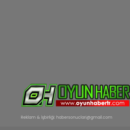
Reklam & İşbirliği:
habersonuclari@gmail.com