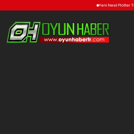
Yeni Nesil Plotter T