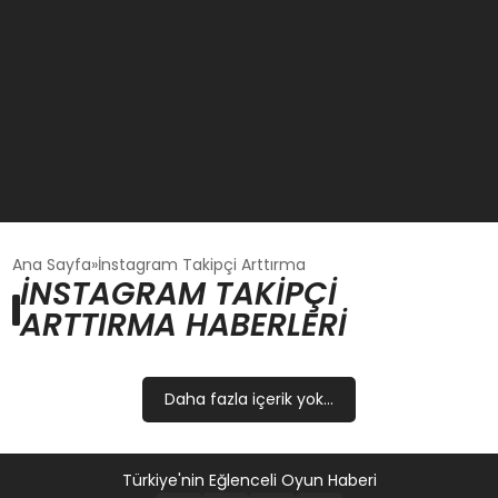
GÜNCEL
Ana Sayfa
İnstagram Takipçi Arttırma
İNSTAGRAM TAKIPÇI
ARTTIRMA HABERLERI
OYUN HABERLERI
EKONOMI
Daha fazla içerik yok...
EĞITIM
Türkiye'nin Eğlenceli Oyun Haberi