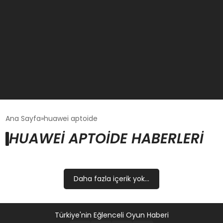
GÜNCEL
Ana Sayfa
huawei aptoide
HUAWEI APTOIDE HABERLERI
OYUN HABERLERI
EKONOMI
Daha fazla içerik yok...
EĞITIM
Türkiye'nin Eğlenceli Oyun Haberi