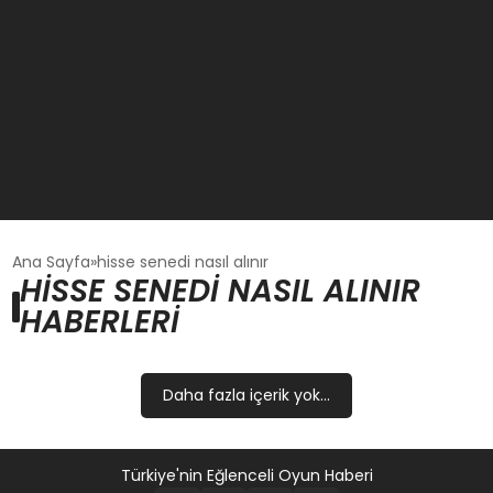
GÜNCEL
Ana Sayfa
hisse senedi nasıl alınır
HISSE SENEDI NASIL ALINIR
HABERLERI
OYUN HABERLERI
EKONOMI
Daha fazla içerik yok...
EĞITIM
Türkiye'nin Eğlenceli Oyun Haberi