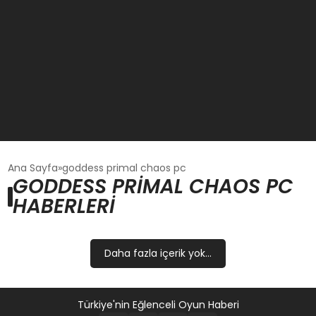
GÜNCEL
Ana Sayfa
goddess primal chaos pc
GODDESS PRIMAL CHAOS PC
HABERLERI
OYUN HABERLERI
EKONOMI
Daha fazla içerik yok...
EĞITIM
Türkiye'nin Eğlenceli Oyun Haberi