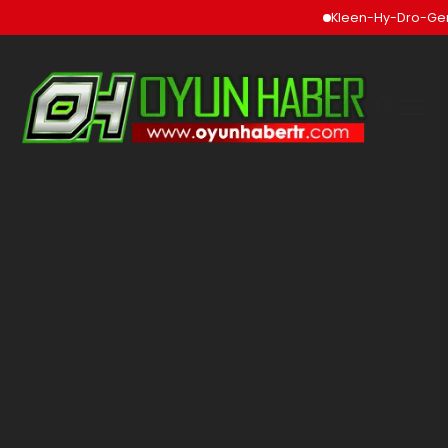
Kleen-Hy-Dro-Gen In