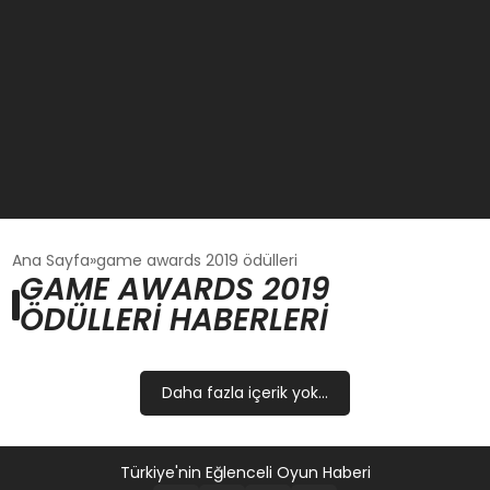
GÜNCEL
Ana Sayfa
game awards 2019 ödülleri
GAME AWARDS 2019
ÖDÜLLERI HABERLERI
OYUN HABERLERI
EKONOMI
Daha fazla içerik yok...
EĞITIM
Türkiye'nin Eğlenceli Oyun Haberi