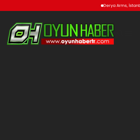
Derya Arms, İstanbu