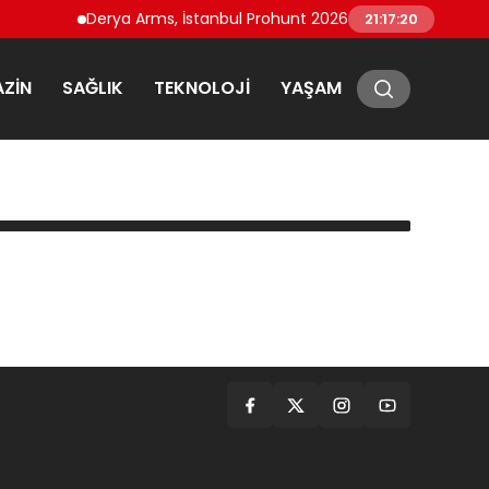
Derya Arms, İstanbul Prohunt 2026’da yeni nesil ürünler
21:17:20
ZIN
SAĞLIK
TEKNOLOJI
YAŞAM