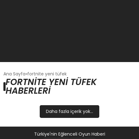
GÜNCEL
Ana Sayfa
fortnite yeni tüfek
FORTNITE YENI TÜFEK
HABERLERI
OYUN HABERLERI
EKONOMI
Daha fazla içerik yok...
EĞITIM
Türkiye'nin Eğlenceli Oyun Haberi