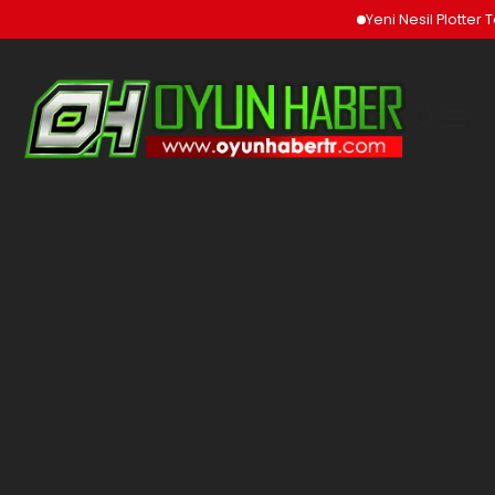
Yeni Nesil Plotter T