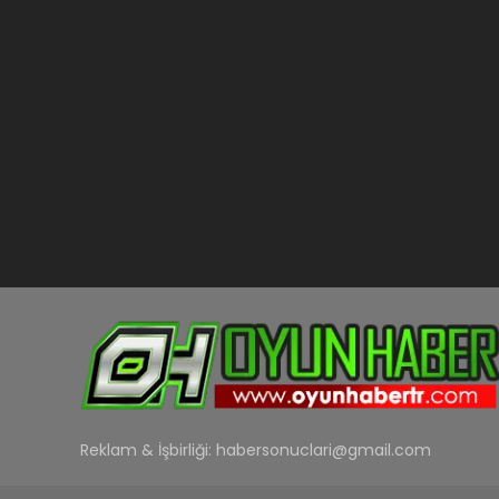
Reklam & İşbirliği:
habersonuclari@gmail.com