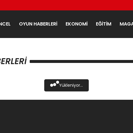
NCEL
OYUN HABERLERI
EKONOMI
EĞITIM
MAGA
BERLERI
Yükleniyor...