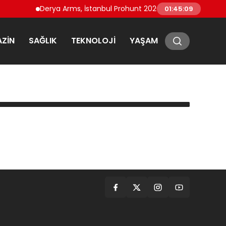
Derya Arms, İstanbul Prohunt 2026’da yeni nesil ürünler
01:45:09
ZIN
SAĞLIK
TEKNOLOJI
YAŞAM