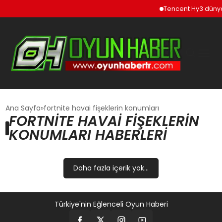
Tencent Hy3 dünya
GÜNCEL
Ana Sayfa
fortnite havai fişeklerin konumları
FORTNITE HAVAI FIŞEKLERIN
KONUMLARI HABERLERI
OYUN HABERLERI
EKONOMI
Daha fazla içerik yok...
EĞITIM
Türkiye'nin Eğlenceli Oyun Haberi